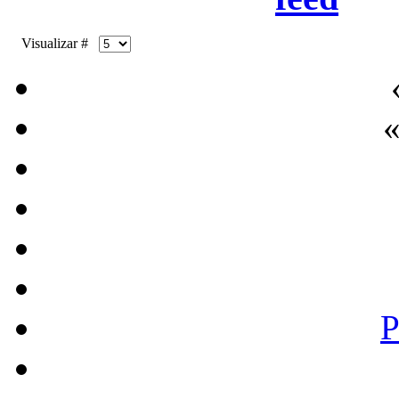
Visualizar #
«
P